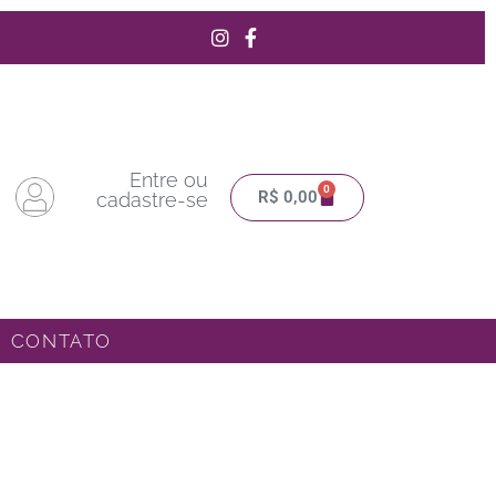
Entre ou
0
Carrinho
R$
0,00
cadastre-se
CONTATO