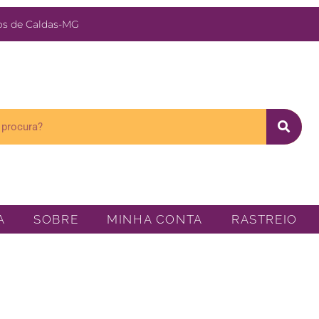
s de Caldas-MG
A
SOBRE
MINHA CONTA
RASTREIO