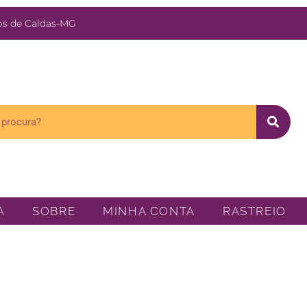
s de Caldas-MG
A
SOBRE
MINHA CONTA
RASTREIO