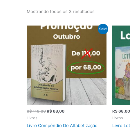
para
baixo
Mostrando todos os 3 resultados
O
O
Sale!
preço
preço
original
atual
era:
é:
R$ 119,00.
R$ 68,00.
R$
119,00
R$
68,00
R$
68,00
Livros
Livros
Livro Compêndio De Alfabetização
Livro Let