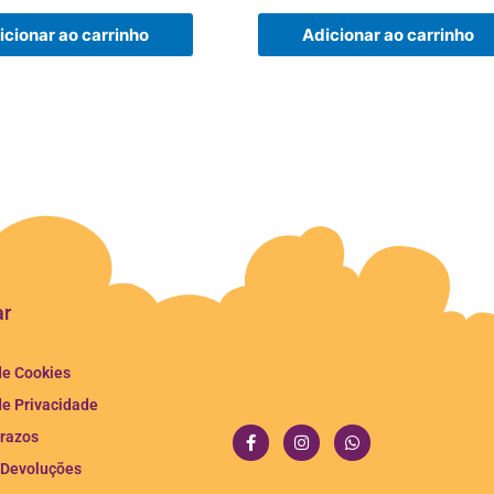
icionar ao carrinho
Adicionar ao carrinho
ar
de Cookies
de Privacidade
F
I
W
a
n
h
Prazos
c
s
a
e
t
t
 Devoluções
b
a
s
o
g
a