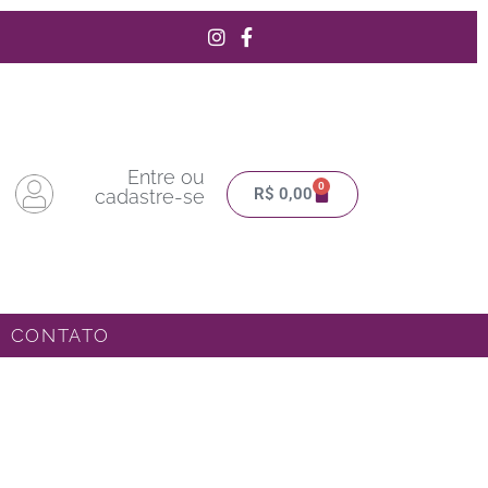
Entre ou
0
Carrinho
R$
0,00
cadastre-se
CONTATO