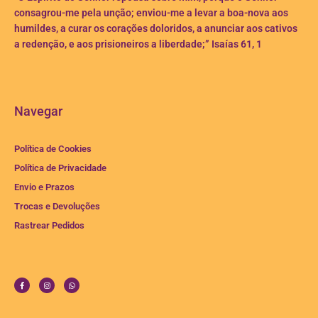
consagrou-me pela unção; enviou-me a levar a boa-nova aos
humildes, a curar os corações doloridos, a anunciar aos cativos
a redenção, e aos prisioneiros a liberdade;” Isaías 61, 1
Navegar
Política de Cookies
Política de Privacidade
Envio e Prazos
Trocas e Devoluções
Rastrear Pedidos
F
I
W
a
n
h
c
s
a
e
t
t
b
a
s
o
g
a
o
r
p
k
a
p