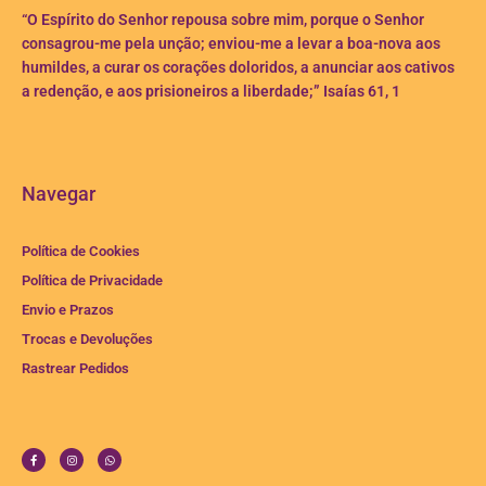
“O Espírito do Senhor repousa sobre mim, porque o Senhor
consagrou-me pela unção; enviou-me a levar a boa-nova aos
humildes, a curar os corações doloridos, a anunciar aos cativos
a redenção, e aos prisioneiros a liberdade;” Isaías 61, 1
Navegar
Política de Cookies
Política de Privacidade
Envio e Prazos
Trocas e Devoluções
Rastrear Pedidos
F
I
W
a
n
h
c
s
a
e
t
t
b
a
s
o
g
a