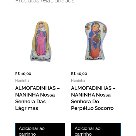
Produtos relacionados
R$
40,00
R$
40,00
Naninha
Naninha
ALMOFADINHAS –
ALMOFADINHAS –
NANINHA Nossa
NANINHA Nossa
Senhora Das
Senhora Do
Lágrimas
Perpétuo Socorro
Adicionar ao
Adicionar ao
carrinho
carrinho