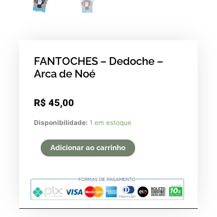
FANTOCHES – Dedoche –
Arca de Noé
R$
45,00
FANTOCHES
Disponibilidade:
1 em estoque
-
Dedoche
Adicionar ao carrinho
-
Arca
de
Noé
quantidade