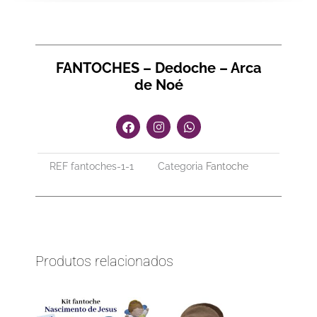
FANTOCHES – Dedoche – Arca
de Noé
F
I
W
a
n
h
c
s
a
e
t
t
REF
fantoches-1-1
Categoria
Fantoche
b
a
s
o
g
a
o
r
p
k
a
p
m
Produtos relacionados