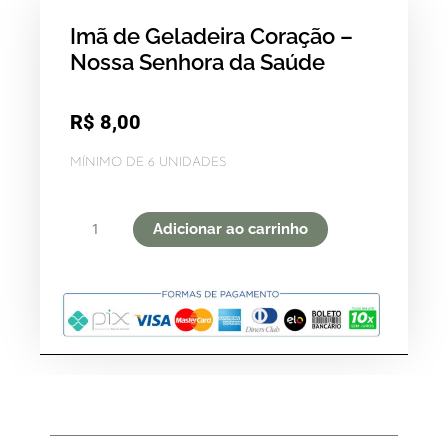
Imã de Geladeira Coração –
Nossa Senhora da Saúde
R$
8,00
MÍNIMO DE 6 UNIDADES
Imã
Adicionar ao carrinho
de
Geladeira
Coração
-
Nossa
Senhora
da
Saúde
quantidade