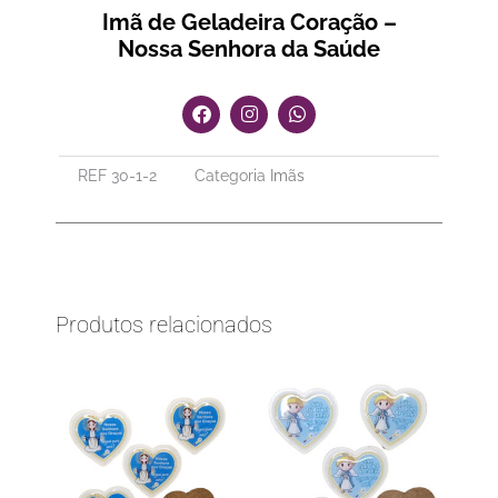
Imã de Geladeira Coração –
Nossa Senhora da Saúde
F
I
W
a
n
h
c
s
a
e
t
t
REF
30-1-2
Categoria
Imãs
b
a
s
o
g
a
o
r
p
k
a
p
m
Produtos relacionados