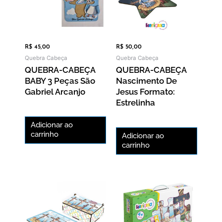
R$
45,00
R$
50,00
Quebra Cabeça
Quebra Cabeça
QUEBRA-CABEÇA
QUEBRA-CABEÇA
BABY 3 Peças São
Nascimento De
Gabriel Arcanjo
Jesus Formato:
Estrelinha
Adicionar ao
carrinho
Adicionar ao
carrinho