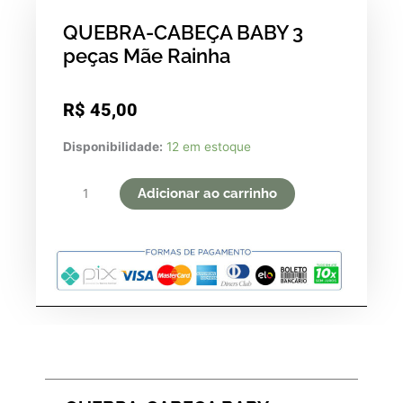
QUEBRA-CABEÇA BABY 3
peças Mãe Rainha
R$
45,00
QUEBRA-
Disponibilidade:
12 em estoque
CABEÇA
BABY
Adicionar ao carrinho
3
peças
Mãe
Rainha
quantidade