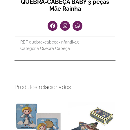
QUEBRA-CABEÇA BABY 3 peças
Mãe Rainha
F
I
W
a
n
h
c
s
a
e
t
t
REF
quebra-cabeça-infantil-13
b
a
s
o
g
a
Categoria
Quebra Cabeça
o
r
p
k
a
p
m
Produtos relacionados