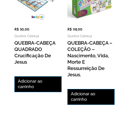
R$
50,00
R$
118,00
Quebra Cabeça
Quebra Cabeça
QUEBRA-CABEÇA
QUEBRA-CABEÇA –
QUADRADO
COLEÇÃO –
Crucificação De
Nascimento, Vida,
Jesus
Morte E
Ressurreição De
Jesus.
Adicionar ao
carrinho
Adicionar ao
carrinho