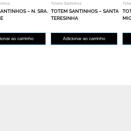
tinhos
Totens Santinhos
Tote
ANTINHOS – N. SRA.
TOTEM SANTINHOS – SANTA
TO
DE
TERESINHA
MI
ionar ao carrinho
Adicionar ao carrinho