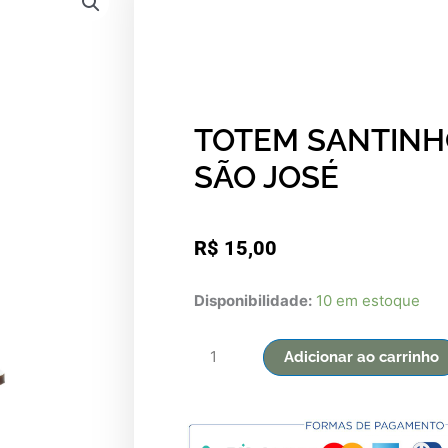
TOTEM SANTINH
SÃO JOSÉ
R$
15,00
TOTEM
Disponibilidade:
10 em estoque
SANTINHOS
-
Adicionar ao carrinho
SÃO
JOSÉ
quantidade