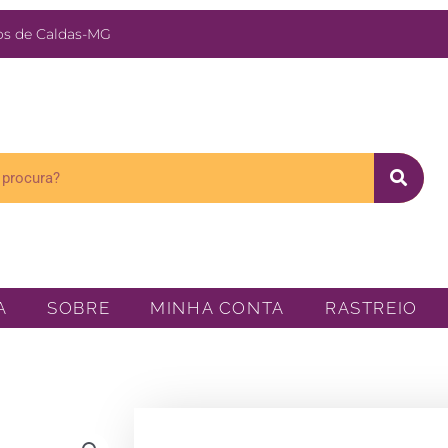
s de Caldas-MG
A
SOBRE
MINHA CONTA
RASTREIO