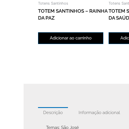
Totens Santinhos
Totens San
TOTEM SANTINHOS – RAINHA
TOTEM S
DA PAZ
DA SAÚ
Adicionar ao carrinho
Adic
Descrição
Informação adicional
_Temas: São José