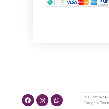
F
I
W
REF
Totem-01-
a
n
h
Categoria
Toten