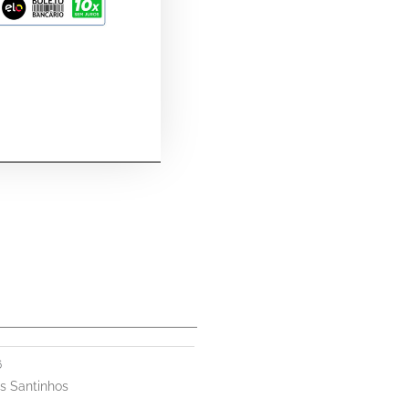
6
s Santinhos