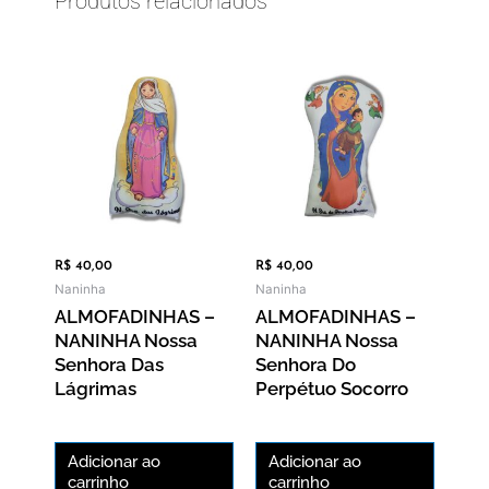
Produtos relacionados
R$
40,00
R$
40,00
Naninha
Naninha
ALMOFADINHAS –
ALMOFADINHAS –
NANINHA Nossa
NANINHA Nossa
Senhora Das
Senhora Do
Lágrimas
Perpétuo Socorro
Adicionar ao
Adicionar ao
carrinho
carrinho