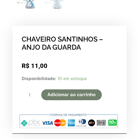
CHAVEIRO SANTINHOS –
ANJO DA GUARDA
R$
11,00
CHAVEIRO
Disponibilidade:
10 em estoque
SANTINHOS
-
Adicionar ao carrinho
ANJO
DA
GUARDA
quantidade