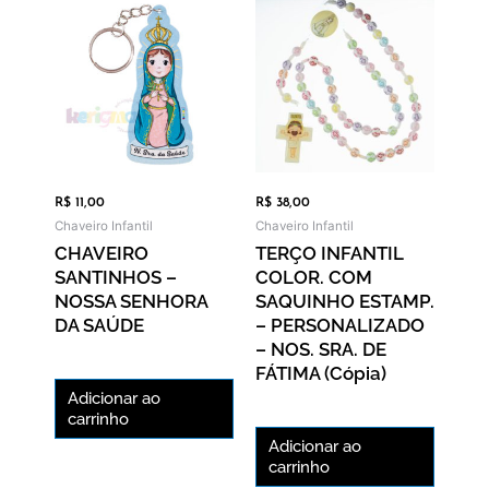
R$
11,00
R$
38,00
Chaveiro Infantil
Chaveiro Infantil
CHAVEIRO
TERÇO INFANTIL
SANTINHOS –
COLOR. COM
NOSSA SENHORA
SAQUINHO ESTAMP.
DA SAÚDE
– PERSONALIZADO
– NOS. SRA. DE
FÁTIMA (cópia)
Adicionar ao
carrinho
Adicionar ao
carrinho