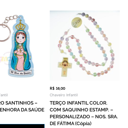
m
R$
38,00
antil
Chaveiro Infantil
O SANTINHOS –
TERÇO INFANTIL COLOR.
SENHORA DA SAÚDE
COM SAQUINHO ESTAMP. –
PERSONALIZADO – NOS. SRA.
DE FÁTIMA (cópia)