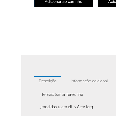
Adicionar ao carrinho
Adic
Descrição
Informação adicional
_Temas: Santa Teresinha
_medidas 12cm alt. x 8cm larg.