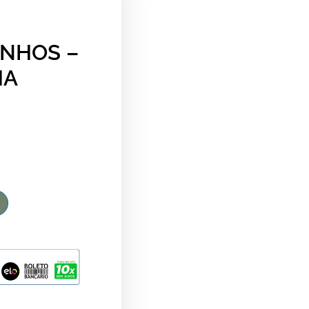
INHOS –
HA