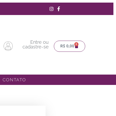
Entre ou
0
Carrinho
R$
0,00
cadastre-se
CONTATO