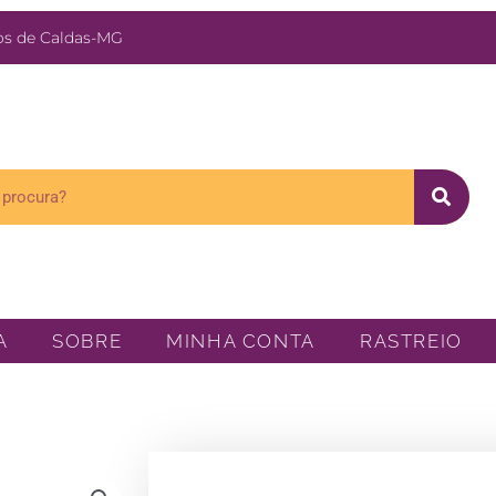
s de Caldas-MG
A
SOBRE
MINHA CONTA
RASTREIO