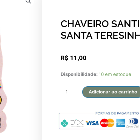
CHAVEIRO SANT
SANTA TERESIN
R$
11,00
CHAVEIRO
Disponibilidade:
10 em estoque
SANTINHOS
-
Adicionar ao carrinho
SANTA
TERESINHA
quantidade