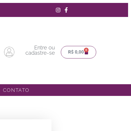
Entre ou
0
Carrinho
R$
0,00
cadastre-se
CONTATO