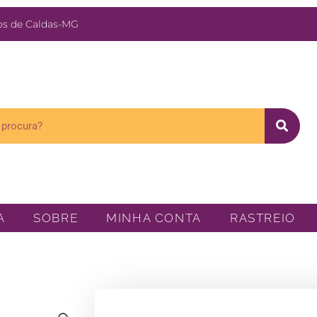
s de Caldas-MG
A
SOBRE
MINHA CONTA
RASTREIO