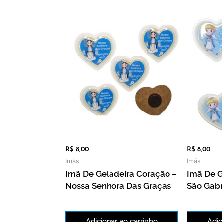
R$
8,00
R$
8,00
Imãs
Imãs
Imã De Geladeira Coração –
Imã De G
Nossa Senhora Das Graças
São Gabr
Adicionar ao carrinho
Adic