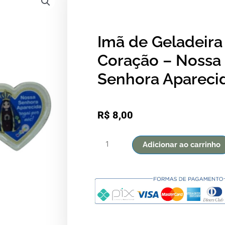
Imã de Geladeira
Coração – Nossa
Senhora Apareci
R$
8,00
Imã
Adicionar ao carrinho
de
Geladeira
Coração
-
Nossa
Senhora