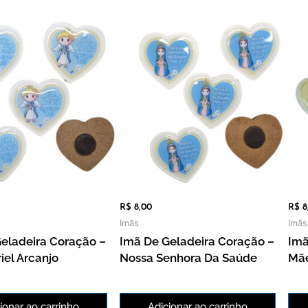
m
R$
8,00
R$
8
Imãs
Imãs
eladeira Coração –
Imã De Geladeira Coração –
Imã
iel Arcanjo
Nossa Senhora Da Saúde
Mãe
ionar ao carrinho
Adicionar ao carrinho