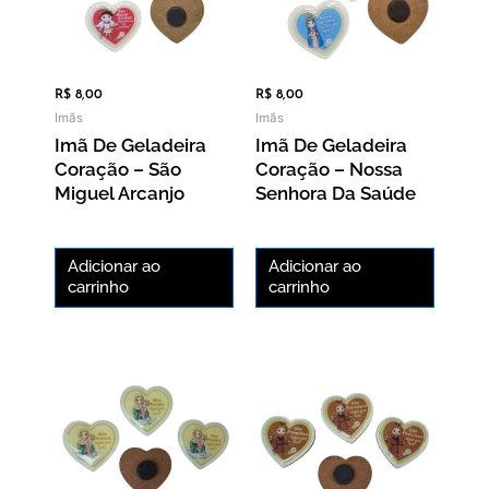
R$
8,00
R$
8,00
Imãs
Imãs
Imã De Geladeira
Imã De Geladeira
Coração – São
Coração – Nossa
Miguel Arcanjo
Senhora Da Saúde
Adicionar ao
Adicionar ao
carrinho
carrinho