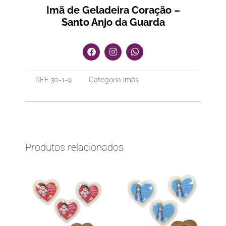
Imã de Geladeira Coração –
Santo Anjo da Guarda
F
I
W
a
n
h
c
s
a
e
t
t
REF
30-1-9
Categoria
Imãs
b
a
s
o
g
a
o
r
p
k
a
p
m
Produtos relacionados