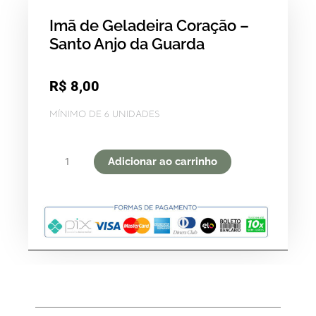
Imã de Geladeira Coração –
Santo Anjo da Guarda
R$
8,00
MÍNIMO DE 6 UNIDADES
Imã
Adicionar ao carrinho
de
Geladeira
Coração
-
Santo
Anjo
da
Guarda
quantidade